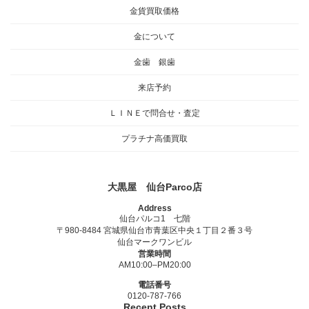
金貨買取価格
金について
金歯 銀歯
来店予約
ＬＩＮＥで問合せ・査定
プラチナ高価買取
大黒屋 仙台Parco店
Address
仙台パルコ1 七階
〒980-8484 宮城県仙台市青葉区中央１丁目２番３号
仙台マークワンビル
営業時間
AM10:00–PM20:00
電話番号
0120-787-766
Recent Posts