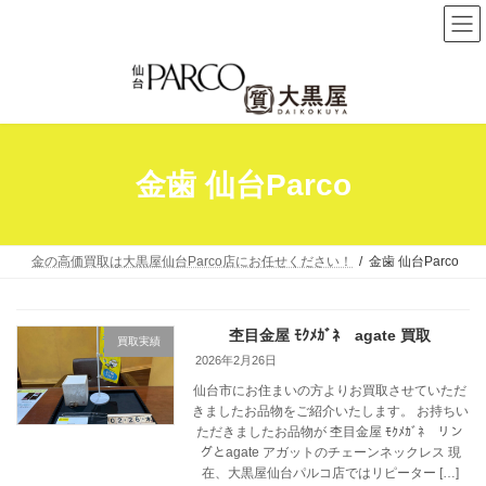
コ
ナ
ン
ビ
テ
ゲ
ン
ー
ツ
シ
へ
ョ
金歯 仙台Parco
ス
ン
キ
に
ッ
移
プ
動
金の高価買取は大黒屋仙台Parco店にお任せください！
金歯 仙台Parco
杢目金屋 ﾓｸﾒｶﾞﾈ agate 買取
買取実績
2026年2月26日
仙台市にお住まいの方よりお買取させていただ
きましたお品物をご紹介いたします。 お持ちい
ただきましたお品物が 杢目金屋 ﾓｸﾒｶﾞﾈ リン
グとagate アガットのチェーンネックレス 現
在、大黒屋仙台パルコ店ではリピーター […]