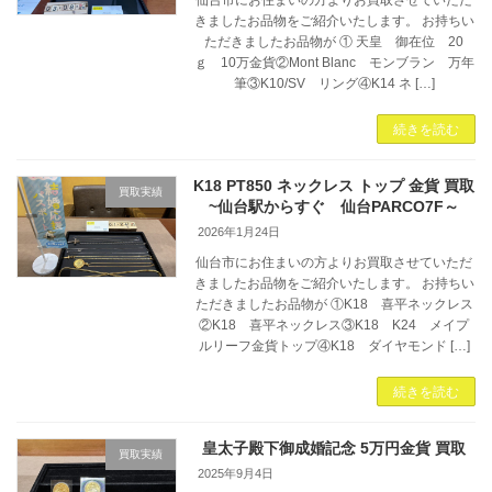
仙台市にお住まいの方よりお買取させていただ
きましたお品物をご紹介いたします。 お持ちい
ただきましたお品物が ① 天皇 御在位 20
ｇ 10万金貨②Mont Blanc モンブラン 万年
筆③K10/SV リング④K14 ネ […]
続きを読む
K18 PT850 ネックレス トップ 金貨 買取
買取実績
~仙台駅からすぐ 仙台PARCO7F～
2026年1月24日
仙台市にお住まいの方よりお買取させていただ
きましたお品物をご紹介いたします。 お持ちい
ただきましたお品物が ①K18 喜平ネックレス
②K18 喜平ネックレス③K18 K24 メイプ
ルリーフ金貨トップ④K18 ダイヤモンド […]
続きを読む
皇太子殿下御成婚記念 5万円金貨 買取
買取実績
2025年9月4日