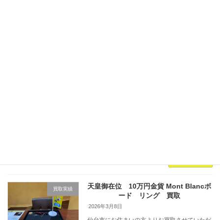
お品物をご紹介いたします。 お持ちいただきま
したお品物が ﾘﾝｸﾞ K18/5.5gﾈｯｸﾚｽ K18/4.6gﾈｯｸﾚ
ｽ K18/4.3gﾈｯｸﾚｽ K18/5.1g 買取金額 […]
続きを読む
K24 カンガルー金貨 買取~仙台駅から
買取実績
すぐ 仙台PARCO7F～
2026年5月8日
仙台市にお住まいの方よりLINE査定をご利用い
ただきお買取させていただきましたお品物をご
紹介いたします。 お持ちいただきましたお品物
が K24 カンガルー金貨 1/10OZ 3.1ｇ 買取
金額￥77,286-！ 現在、大 […]
続きを読む
天皇御在位 10万円金貨 Mont Blancボ
買取実績
ード リング 買取
2026年3月8日