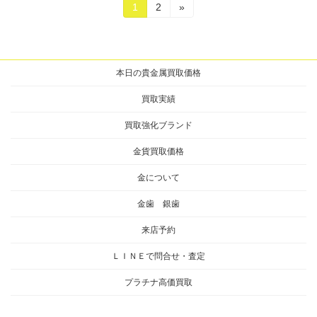
投
固
固
1
2
»
定
定
稿
ペ
ペ
ー
ー
の
ジ
ジ
本日の貴金属買取価格
ペ
ー
買取実績
ジ
買取強化ブランド
送
金貨買取価格
り
金について
金歯 銀歯
来店予約
ＬＩＮＥで問合せ・査定
プラチナ高価買取