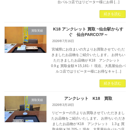
台パルコ店ではリピーター様にお得 […]
続きを読む
K18 アンクレット 買取 ~仙台駅からす
買取実績
ぐ 仙台PARCO7F～
2026年7月16日
宮城県にお住まいの方よりお買取させていただ
きましたお品物をご紹介いたします。 お持ちい
ただきましたお品物が K18 アンクレット
0.9ｇ 買取金額￥15,181-！ 現在、大黒屋仙台パ
ルコ店ではリピーター様にお得なキャ […]
続きを読む
アンクレット K18 買取
買取実績
2026年3月18日
リピーターの方よりお買取させていただきまし
たお品物をご紹介いたします。 お持ちいただき
ましたお品物が K18 アンクレット 1.3ｇ 買
取金額￥26,705-！ 現在、大黒屋仙台パルコ店