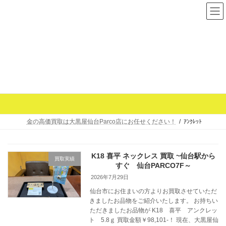
コ
ナ
ン
ビ
テ
ゲ
ン
ー
ツ
シ
へ
ョ
ｱﾝｸﾚｯﾄ
ス
ン
キ
に
ッ
移
プ
動
金の高価買取は大黒屋仙台Parco店にお任せください！
ｱﾝｸﾚｯﾄ
K18 喜平 ネックレス 買取 ~仙台駅から
買取実績
すぐ 仙台PARCO7F～
2026年7月29日
仙台市にお住まいの方よりお買取させていただ
きましたお品物をご紹介いたします。 お持ちい
ただきましたお品物が K18 喜平 アンクレッ
ト 5.8ｇ 買取金額￥98,101-！ 現在、大黒屋仙