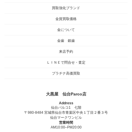
買取強化ブランド
金貨買取価格
金について
金歯 銀歯
来店予約
ＬＩＮＥで問合せ・査定
プラチナ高価買取
大黒屋 仙台Parco店
Address
仙台パルコ1 七階
〒980-8484 宮城県仙台市青葉区中央１丁目２番３号
仙台マークワンビル
営業時間
AM10:00–PM20:00