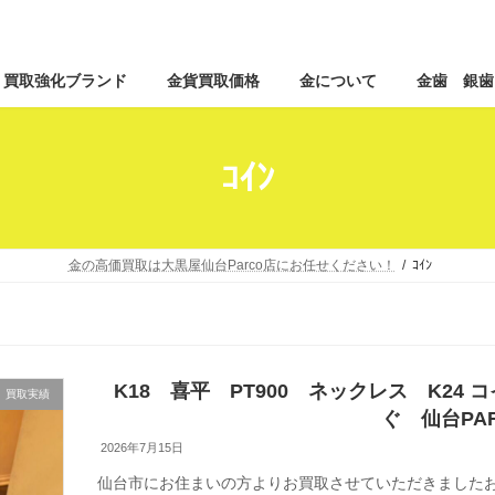
コ
ナ
買取強化ブランド
金貨買取価格
金について
金歯 銀歯
ン
ビ
テ
ゲ
ン
ー
ツ
シ
ｺｲﾝ
へ
ョ
ス
ン
キ
に
ッ
移
金の高価買取は大黒屋仙台Parco店にお任せください！
ｺｲﾝ
プ
動
K18 喜平 PT900 ネックレス K24 
買取実績
ぐ 仙台PAR
2026年7月15日
仙台市にお住まいの方よりお買取させていただきましたお