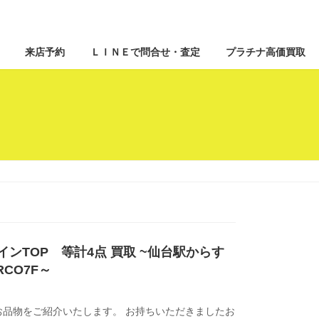
来店予約
ＬＩＮＥで問合せ・査定
プラチナ高価買取
コインTOP 等計4点 買取 ~仙台駅からす
CO7F～
品物をご紹介いたします。 お持ちいただきましたお