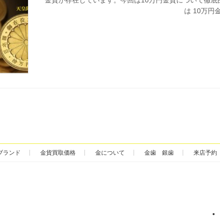
は 10万円金
ブランド
金貨買取価格
金について
金歯 銀歯
来店予約