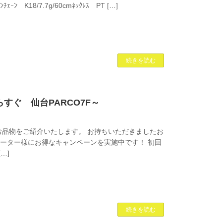
ﾝﾁｪｰﾝ K18/7.7g/60cmﾈｯｸﾚｽ PT […]
続きを読む
らすぐ 仙台PARCO7F～
品物をご紹介いたします。 お持ちいただきましたお
ではリピーター様にお得なキャンペーンを実施中です！ 初回
…]
続きを読む