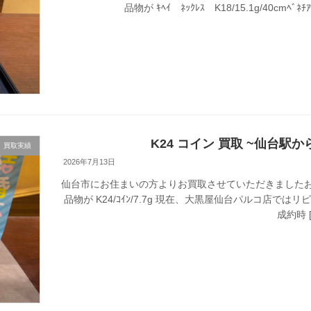
品物が ｷﾍｲ ﾈｯｸﾚｽ K18/15.1g/40cmﾍﾞﾈﾁｱ
K24 コイン 買取 ~仙台駅か
買取実績
2026年7月13日
仙台市にお住まいの方よりお買取させていただきましたお
品物が K24/ｺｲﾝ/7.7g 現在、大黒屋仙台パルコ店
成約時 [