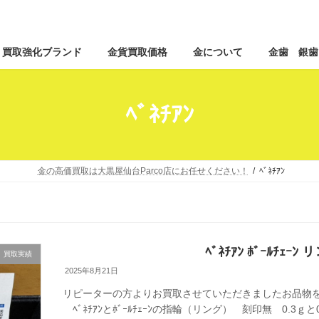
コ
ナ
買取強化ブランド
金貨買取価格
金について
金歯 銀歯
ン
ビ
テ
ゲ
ン
ー
ツ
シ
ﾍﾞﾈﾁｱﾝ
へ
ョ
ス
ン
キ
に
ッ
移
金の高価買取は大黒屋仙台Parco店にお任せください！
ﾍﾞﾈﾁｱﾝ
プ
動
ﾍﾞﾈﾁｱﾝ ﾎﾞｰﾙﾁｪｰ
買取実績
2025年8月21日
リピーターの方よりお買取させていただきましたお品物を
ﾍﾞﾈﾁｱﾝとﾎﾞｰﾙﾁｪｰﾝの指輪（リング） 刻印無 0.3ｇ