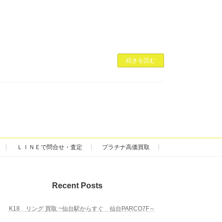
続きを読む
ＬＩＮＥで問合せ・査定
プラチナ高価買取
Recent Posts
K18 リング 買取 ~仙台駅からすぐ 仙台PARCO7F～