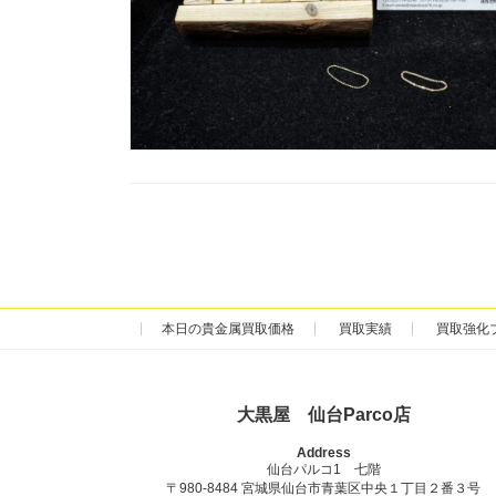
本日の貴金属買取価格
買取実績
買取強化
大黒屋 仙台Parco店
Address
仙台パルコ1 七階
〒980-8484 宮城県仙台市青葉区中央１丁目２番３号