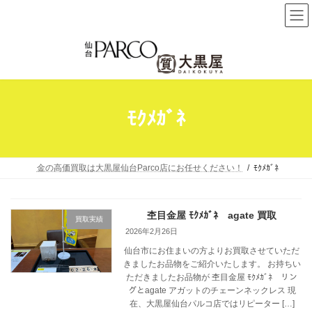
コ
ナ
ン
ビ
テ
ゲ
ン
ー
ツ
シ
へ
ョ
ﾓｸﾒｶﾞﾈ
ス
ン
キ
に
ッ
移
プ
動
金の高価買取は大黒屋仙台Parco店にお任せください！
ﾓｸﾒｶﾞﾈ
杢目金屋 ﾓｸﾒｶﾞﾈ agate 買取
買取実績
2026年2月26日
仙台市にお住まいの方よりお買取させていただ
きましたお品物をご紹介いたします。 お持ちい
ただきましたお品物が 杢目金屋 ﾓｸﾒｶﾞﾈ リン
グとagate アガットのチェーンネックレス 現
在、大黒屋仙台パルコ店ではリピーター […]