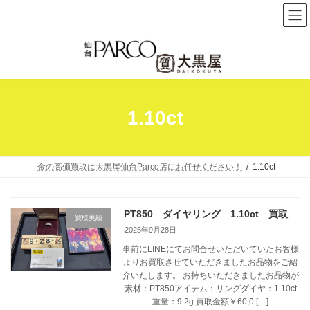
コ
ナ
ン
ビ
テ
ゲ
ン
ー
ツ
シ
へ
ョ
1.10ct
ス
ン
キ
に
ッ
移
プ
動
金の高価買取は大黒屋仙台Parco店にお任せください！
1.10ct
PT850 ダイヤリング 1.10ct 買取
買取実績
2025年9月28日
事前にLINEにてお問合せいただいていたお客様
よりお買取させていただきましたお品物をご紹
介いたします。 お持ちいただきましたお品物が
素材：PT850アイテム：リングダイヤ：1.10ct
重量：9.2g 買取金額￥60,0 […]