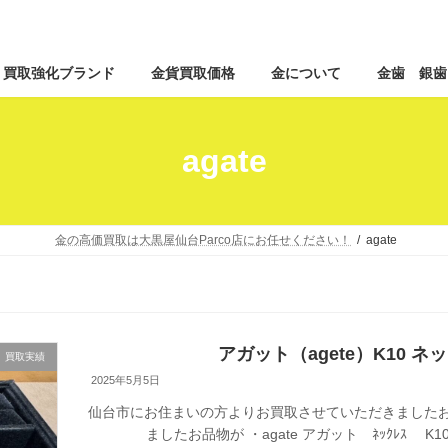
コ
ナ
買取強化ブランド
金貨買取価格
金について
金歯 銀歯
ン
ビ
テ
ゲ
ン
ー
ツ
シ
agate
へ
ョ
ス
ン
キ
に
ッ
移
金の高価買取は大黒屋仙台Parco店にお任せください！
agate
プ
動
アガット（agete）K10 ネ
買取実績
2025年5月5日
仙台市にお住まいの方よりお買取させていただきましたお
ましたお品物が ・agate アガット ﾈｯｸﾚｽ K10/0.