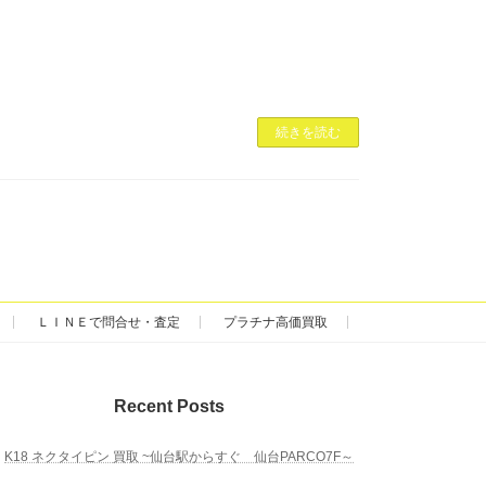
続きを読む
ＬＩＮＥで問合せ・査定
プラチナ高価買取
Recent Posts
K18 ネクタイピン 買取 ~仙台駅からすぐ 仙台PARCO7F～