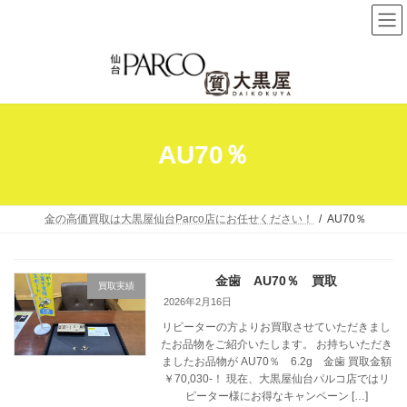
コ
ナ
ン
ビ
テ
ゲ
ン
ー
ツ
シ
へ
ョ
AU70％
ス
ン
キ
に
ッ
移
プ
動
金の高価買取は大黒屋仙台Parco店にお任せください！
AU70％
金歯 AU70％ 買取
買取実績
2026年2月16日
リピーターの方よりお買取させていただきまし
たお品物をご紹介いたします。 お持ちいただき
ましたお品物が AU70％ 6.2g 金歯 買取金額
￥70,030-！ 現在、大黒屋仙台パルコ店ではリ
ピーター様にお得なキャンペーン […]