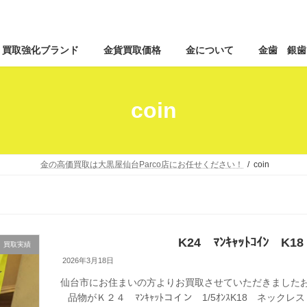
コ
ナ
買取強化ブランド
金貨買取価格
金について
金歯 銀歯
ン
ビ
テ
ゲ
ン
ー
ツ
シ
coin
へ
ョ
ス
ン
キ
に
ッ
移
金の高価買取は大黒屋仙台Parco店にお任せください！
coin
プ
動
K24 ﾏﾝｷｬｯﾄｺｲﾝ 
買取実績
2026年3月18日
仙台市にお住まいの方よりお買取させていただきましたお
品物がＫ２４ ﾏﾝｷｬｯﾄコイン 1/5ｵﾝｽK18 ネックレス 