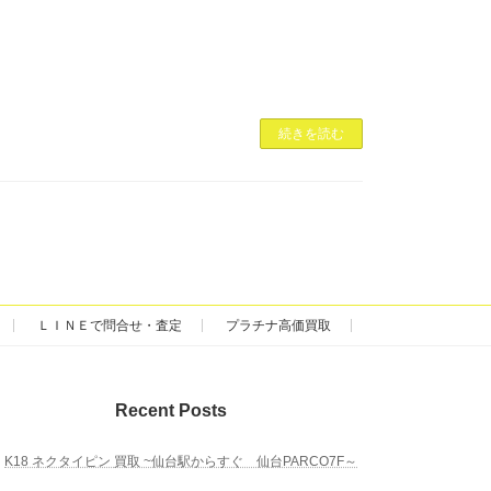
続きを読む
ＬＩＮＥで問合せ・査定
プラチナ高価買取
Recent Posts
K18 ネクタイピン 買取 ~仙台駅からすぐ 仙台PARCO7F～