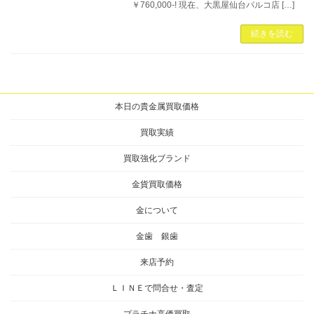
￥760,000-! 現在、大黒屋仙台パルコ店 […]
続きを読む
本日の貴金属買取価格
買取実績
買取強化ブランド
金貨買取価格
金について
金歯 銀歯
来店予約
ＬＩＮＥで問合せ・査定
プラチナ高価買取