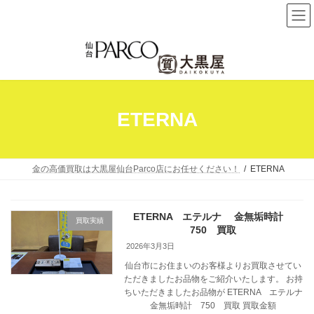
コ
ナ
ン
ビ
テ
ゲ
ン
ー
ツ
シ
へ
ョ
ETERNA
ス
ン
キ
に
ッ
移
プ
動
金の高価買取は大黒屋仙台Parco店にお任せください！
ETERNA
ETERNA エテルナ 金無垢時計
買取実績
750 買取
2026年3月3日
仙台市にお住まいのお客様よりお買取させてい
ただきましたお品物をご紹介いたします。 お持
ちいただきましたお品物が ETERNA エテルナ
金無垢時計 750 買取 買取金額