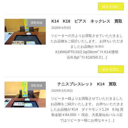
続きを読む
K14 K18 ピアス ネックレス 買取
買取実績
2026年4月5日
リピーターの方よりお買取させていただきまし
たお品物をご紹介いたします。 お持ちいただき
ましたお品物が ﾈｯｸﾚｽ
K18WG/PT0.03/2.0g/38cmﾋﾟｱｽ K14/透明
石/0.8gﾋﾟｱｽ K18/S/0.3 […]
続きを読む
テニスブレスレット K14 買取
買取実績
2026年3月26日
リピーター様よりお買取させていただきました
お品物をご紹介いたします。 お持ちいただきま
したお品物が K14 ダイヤモンド1.24 6.0g 買
取金額￥84,000-！ 現在、大黒屋仙台パルコ店
ではリピーター様にお得なキャ […]