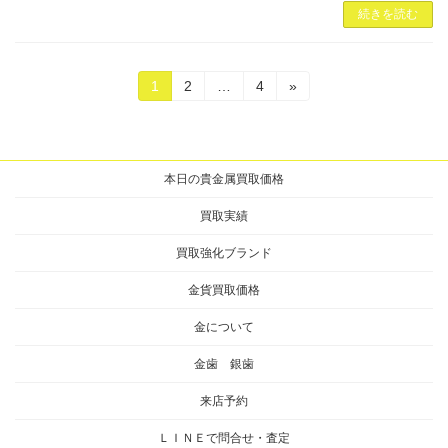
続きを読む
投
固
固
固
1
2
…
4
»
定
定
定
稿
ペ
ペ
ペ
ー
ー
ー
の
ジ
ジ
ジ
本日の貴金属買取価格
ペ
ー
買取実績
ジ
買取強化ブランド
送
金貨買取価格
り
金について
金歯 銀歯
来店予約
ＬＩＮＥで問合せ・査定