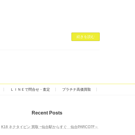
続きを読む
ＬＩＮＥで問合せ・査定
プラチナ高価買取
Recent Posts
K18 ネクタイピン 買取 ~仙台駅からすぐ 仙台PARCO7F～