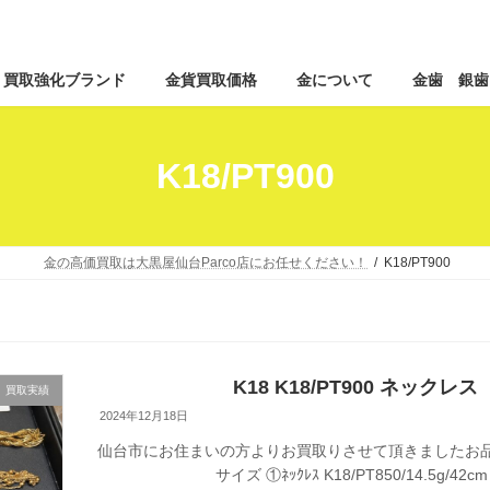
コ
ナ
買取強化ブランド
金貨買取価格
金について
金歯 銀歯
ン
ビ
テ
ゲ
ン
ー
ツ
シ
K18/PT900
へ
ョ
ス
ン
キ
に
ッ
移
金の高価買取は大黒屋仙台Parco店にお任せください！
K18/PT900
プ
動
K18 K18/PT900 ネッ
買取実績
2024年12月18日
仙台市にお住まいの方よりお買取りさせて頂きましたお品を
サイズ ①ﾈｯｸﾚｽ K18/PT850/14.5g/42cm 