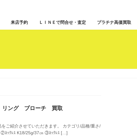
来店予約
ＬＩＮＥで問合せ・査定
プラチナ高価買取
クレス リング ブローチ 買取
ご紹介させていただきます。 カテゴリ/品種/重さ/
②ﾈｯｸﾚｽ K18/25g/37㎝ ③ﾈｯｸﾚｽ […]