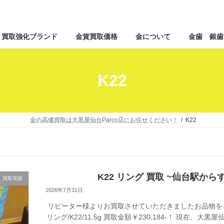
コ
ナ
買取強化ブランド
金貨買取価格
金について
金歯 銀歯
ン
ビ
テ
ゲ
ン
ー
ツ
シ
K22
へ
ョ
ス
ン
キ
に
ッ
移
金の高価買取は大黒屋仙台Parco店にお任せください！
K22
プ
動
K22 リング 買取 ~仙台駅から
買取実績
2026年7月31日
リピーター様よりお買取させていただきましたお品物を
リング/K22/11.5g 買取金額￥230,184-！ 現