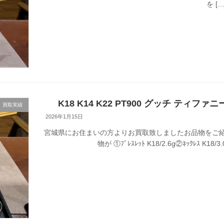
を […
K18 K14 K22 PT900 グッチ ティフ
買取実績
2026年1月15日
宮城県にお住まいの方よりお買取致しましたお品物をご紹
物が ①ﾌﾞﾚｽﾚｯﾄ K18/2.6g②ﾈｯｸﾚｽ K18/3.0