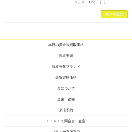
リング 1.6g […]
続きを読む
本日の貴金属買取価格
買取実績
買取強化ブランド
金貨買取価格
金について
金歯 銀歯
来店予約
ＬＩＮＥで問合せ・査定
プラチナ高価買取