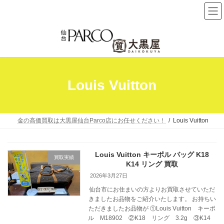
コ
ナ
ン
ビ
テ
ゲ
ン
ー
ツ
シ
へ
ョ
Louis Vuitton
ス
ン
キ
に
ッ
移
プ
動
金の高価買取は大黒屋仙台Parco店にお任せください！
Louis Vuitton
Louis Vuitton キーポル バッグ K18
買取実績
K14 リング 買取
2026年3月27日
仙台市にお住まいの方よりお買取させていただ
きましたお品物をご紹介いたします。 お持ちい
ただきましたお品物が ①Louis Vuitton キーポ
ル M18902 ②K18 リング 3.2g ③K14