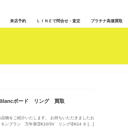
来店予約
ＬＩＮＥで問合せ・査定
プラチナ高価買取
 Blancボード リング 買取
品物をご紹介いたします。 お持ちいただきましたお
 モンブラン 万年筆③K10/SV リング④K14 ネ […]