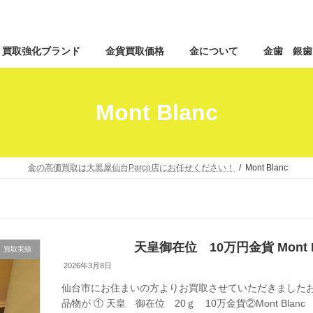
コ
ナ
買取強化ブランド
金貨買取価格
金について
金歯 銀歯
ン
ビ
テ
ゲ
ン
ー
ツ
シ
Mont Blanc
へ
ョ
ス
ン
キ
に
ッ
移
金の高価買取は大黒屋仙台Parco店にお任せください！
Mont Blanc
プ
動
天皇御在位 10万円金貨 Mont
買取実績
2026年3月8日
仙台市にお住まいの方よりお買取させていただきましたお
品物が ① 天皇 御在位 20ｇ 10万金貨②Mont Blanc