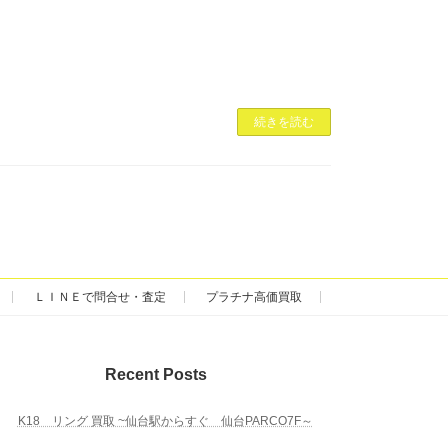
続きを読む
ＬＩＮＥで問合せ・査定
プラチナ高価買取
Recent Posts
K18 リング 買取 ~仙台駅からすぐ 仙台PARCO7F～