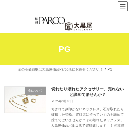
コ
ナ
ン
ビ
テ
ゲ
ン
ー
ツ
シ
へ
ョ
PG
ス
ン
キ
に
ッ
移
プ
動
金の高価買取は大黒屋仙台Parco店にお任せください！
PG
切れたり壊れたアクセサリー、売れない
金について
と諦めてませんか？
2025年9月18日
ちぎれて刻印がないネックレス、石が取れたり
破損した指輪、買取店に持っていくのを諦めて
捨ててはいませんか？その壊れたネックレス、
大黒屋仙台パルコ店で買取致します！！ 何故値