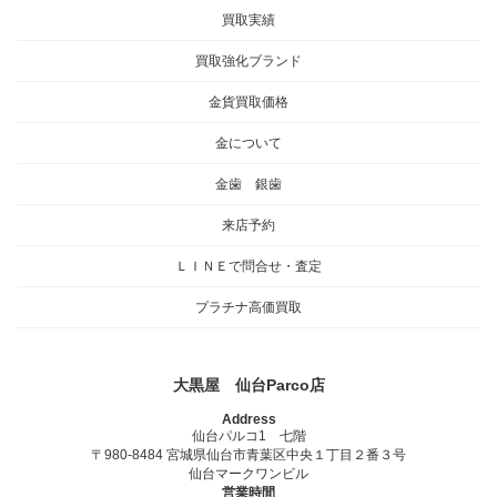
買取実績
買取強化ブランド
金貨買取価格
金について
金歯 銀歯
来店予約
ＬＩＮＥで問合せ・査定
プラチナ高価買取
大黒屋 仙台Parco店
Address
仙台パルコ1 七階
〒980-8484 宮城県仙台市青葉区中央１丁目２番３号
仙台マークワンビル
営業時間