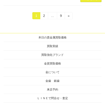
投
固
固
固
1
2
…
9
»
定
定
定
稿
ペ
ペ
ペ
ー
ー
ー
の
ジ
ジ
ジ
本日の貴金属買取価格
ペ
ー
買取実績
ジ
買取強化ブランド
送
金貨買取価格
り
金について
金歯 銀歯
来店予約
ＬＩＮＥで問合せ・査定