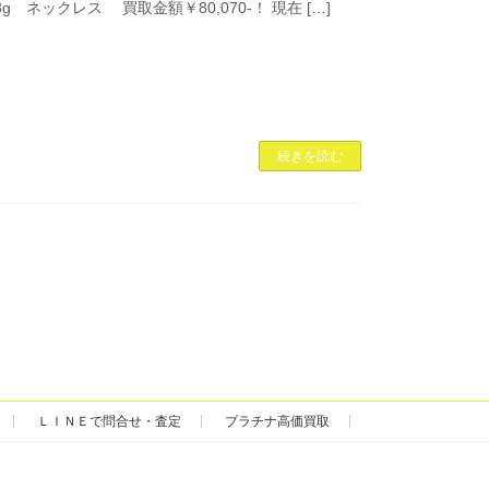
.3g ネックレス 買取金額￥80,070-！ 現在 […]
続きを読む
ＬＩＮＥで問合せ・査定
プラチナ高価買取