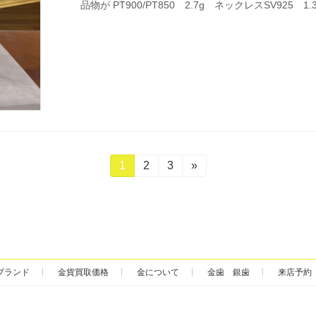
品物が PT900/PT850 2.7g ネックレスSV925 1
固
1
固
2
固
3
»
定
定
定
ペ
ペ
ペ
ー
ー
ー
ジ
ジ
ジ
ブランド
金貨買取価格
金について
金歯 銀歯
来店予約