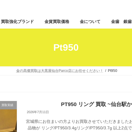
コ
ナ
買取強化ブランド
金貨買取価格
金について
金歯 銀歯
ン
ビ
テ
ゲ
ン
ー
ツ
シ
Pt950
へ
ョ
ス
ン
キ
に
ッ
移
金の高価買取は大黒屋仙台Parco店にお任せください！
Pt950
プ
動
PT950 リング 買取 ~仙台駅
買取実績
2026年7月11日
宮城県にお住まいの方よりお買取させていただきましたお
品物が リング/PT950/3.4gリング/PT950/3.7g 