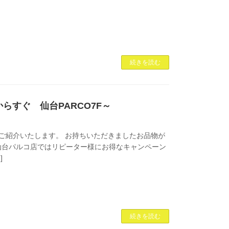
続きを読む
からすぐ 仙台PARCO7F～
ご紹介いたします。 お持ちいただきましたお品物が
在、大黒屋仙台パルコ店ではリピーター様にお得なキャンペーン
]
続きを読む