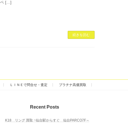
 […]
続きを読む
ＬＩＮＥで問合せ・査定
プラチナ高価買取
Recent Posts
K18 リング 買取 ~仙台駅からすぐ 仙台PARCO7F～