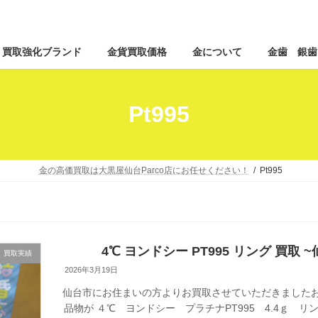
コ
ナ
買取強化ブランド
金貨買取価格
金について
金歯 銀歯
ン
ビ
テ
ゲ
ン
ー
ツ
シ
Pt995
へ
ョ
ス
ン
キ
に
ッ
移
金の高価買取は大黒屋仙台Parco店にお任せください！
Pt995
プ
動
4℃ ヨンドシー PT995 リング 買取
買取実績
2026年3月19日
仙台市にお住まいの方よりお買取させていただきましたお
品物が ４℃ ヨンドシー プラチナPT995 4.4ｇ 