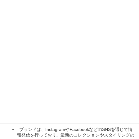
sG1B3Pq54KhIndJROONGQ4Yyzpn0
楽天市場やバーニーズニューヨークの公式通販サイト
で購入可能です。
商品は定期的に更新され、新作や限定品も取り扱われ
ています。
デザイン哲学
アートとファッションの融合
:
talkativeは、ジュエリーを単なる装飾品ではなく、ア
ートピースとして捉え、ファッションに新たな価値を
提供しています。
ブランドのアイテムは、身に着けることで自己表現を
促進することを目指しています。
SNSとコミュニティ
ブランドは、InstagramやFacebookなどのSNSを通じて情
報発信を行っており、最新のコレクションやスタイリングの