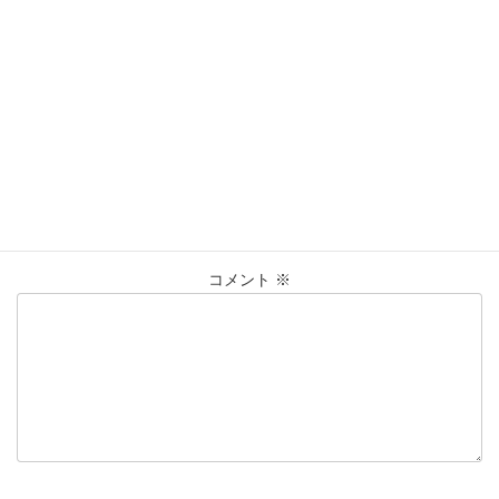
いない場合）
金について
カテゴリー
GOLD
K24
TAX
インゴット
ゴールド
投資
タグ
換金
支払調書
税金
純金
買取
コメントを残す
メールアドレスが公開されることはありません。
※
が付いている
欄は必須項目です
コメント
※