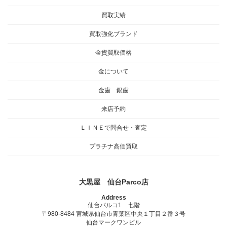
買取実績
買取強化ブランド
金貨買取価格
金について
金歯 銀歯
来店予約
ＬＩＮＥで問合せ・査定
プラチナ高価買取
大黒屋 仙台Parco店
Address
仙台パルコ1 七階
〒980-8484 宮城県仙台市青葉区中央１丁目２番３号
仙台マークワンビル