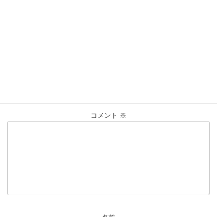
買取実績
カテゴリー
K18
K22
Pt850
ﾘﾝｸﾞ
仙台Parco
タグ
大黒屋仙台パルコ店
純金
貴金属
買取
買取実績
コメントを残す
メールアドレスが公開されることはありません。
※
が付いている
欄は必須項目です
コメント
※