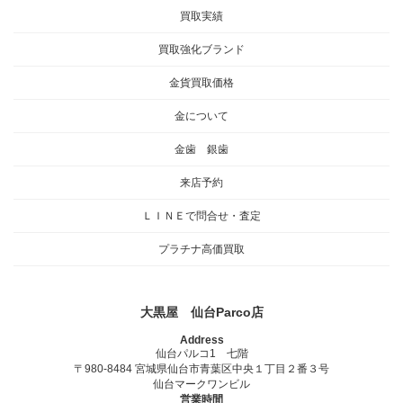
買取実績
買取強化ブランド
金貨買取価格
金について
金歯 銀歯
来店予約
ＬＩＮＥで問合せ・査定
プラチナ高価買取
大黒屋 仙台Parco店
Address
仙台パルコ1 七階
〒980-8484 宮城県仙台市青葉区中央１丁目２番３号
仙台マークワンビル
営業時間