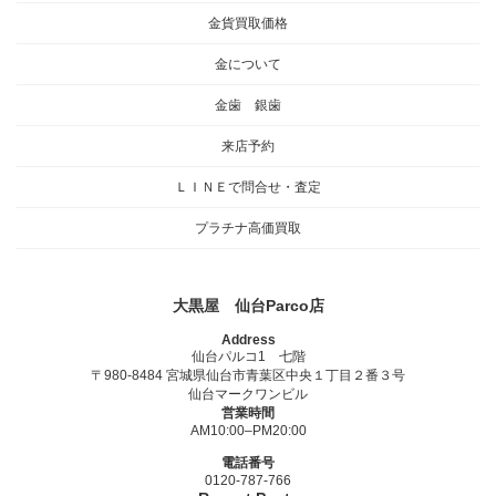
金貨買取価格
金について
金歯 銀歯
来店予約
ＬＩＮＥで問合せ・査定
プラチナ高価買取
大黒屋 仙台Parco店
Address
仙台パルコ1 七階
〒980-8484 宮城県仙台市青葉区中央１丁目２番３号
仙台マークワンビル
営業時間
AM10:00–PM20:00
電話番号
0120-787-766