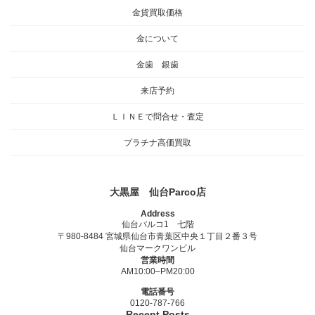
金貨買取価格
金について
金歯 銀歯
来店予約
ＬＩＮＥで問合せ・査定
プラチナ高価買取
大黒屋 仙台Parco店
Address
仙台パルコ1 七階
〒980-8484 宮城県仙台市青葉区中央１丁目２番３号
仙台マークワンビル
営業時間
AM10:00–PM20:00
電話番号
0120-787-766
Recent Posts