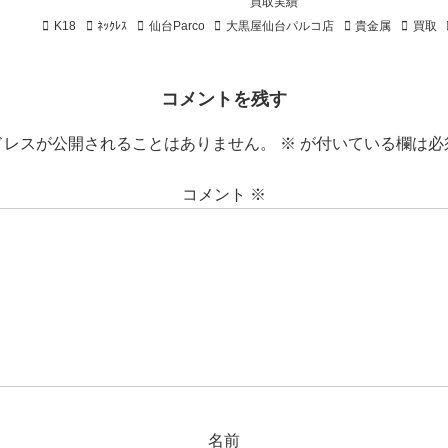
買取実績
K18
ﾈｯｸﾚｽ
仙台Parco
大黒屋仙台パルコ店
貴金属
買取
コメントを残す
ドレスが公開されることはありません。
※
が付いている欄は必
コメント
※
名前