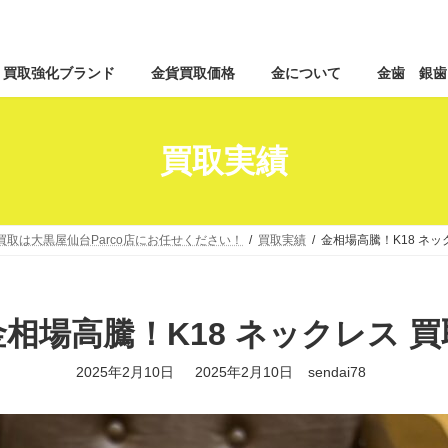
コ
ナ
買取強化ブランド
金貨買取価格
金について
金歯 銀歯
ン
ビ
テ
ゲ
ン
ー
ツ
シ
買取実績
へ
ョ
ス
ン
キ
に
ッ
移
買取は大黒屋仙台Parco店にお任せください！
買取実績
金相場高騰！K18 ネッ
プ
動
金相場高騰！K18 ネックレス 買
最
2025年2月10日
2025年2月10日
sendai78
終
更
新
日