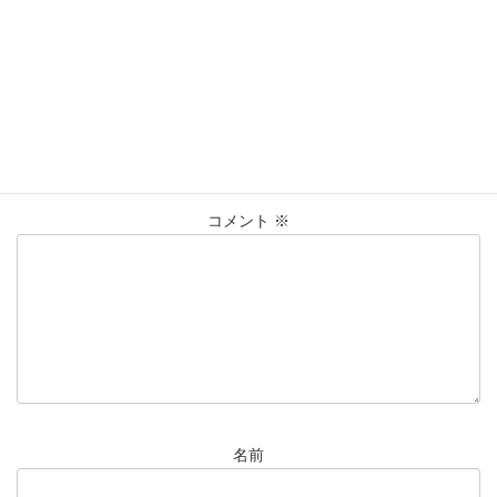
K18
仙台Parco
喜平
大黒屋仙台パルコ店
タグ
貴金属
買取
買取実績
コメントを残す
メールアドレスが公開されることはありません。
※
が付いている
欄は必須項目です
コメント
※
名前