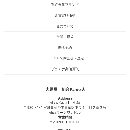
買取強化ブランド
金貨買取価格
金について
金歯 銀歯
来店予約
ＬＩＮＥで問合せ・査定
プラチナ高価買取
大黒屋 仙台Parco店
Address
仙台パルコ1 七階
〒980-8484 宮城県仙台市青葉区中央１丁目２番３号
仙台マークワンビル
営業時間
AM10:00–PM20:00