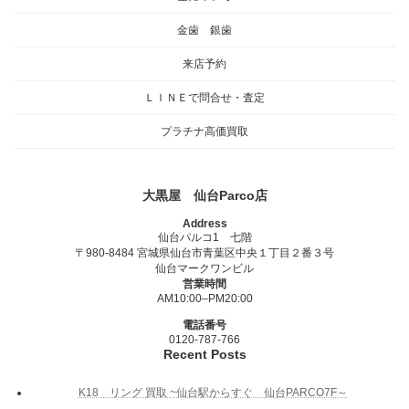
金歯 銀歯
来店予約
ＬＩＮＥで問合せ・査定
プラチナ高価買取
大黒屋 仙台Parco店
Address
仙台パルコ1 七階
〒980-8484 宮城県仙台市青葉区中央１丁目２番３号
仙台マークワンビル
営業時間
AM10:00–PM20:00
電話番号
0120-787-766
Recent Posts
K18 リング 買取 ~仙台駅からすぐ 仙台PARCO7F～