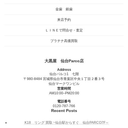
金歯 銀歯
来店予約
ＬＩＮＥで問合せ・査定
プラチナ高価買取
大黒屋 仙台Parco店
Address
仙台パルコ1 七階
〒980-8484 宮城県仙台市青葉区中央１丁目２番３号
仙台マークワンビル
営業時間
AM10:00–PM20:00
電話番号
0120-787-766
Recent Posts
K18 リング 買取 ~仙台駅からすぐ 仙台PARCO7F～