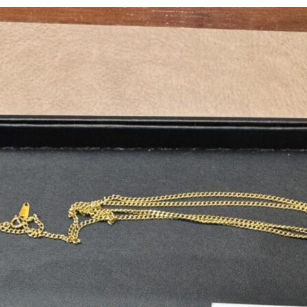
更
新
日
時
: