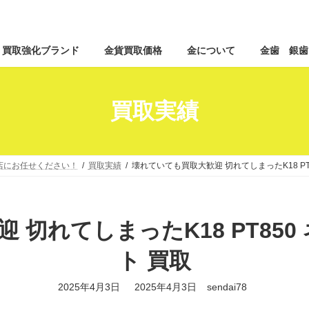
コ
ナ
買取強化ブランド
金貨買取価格
金について
金歯 銀歯
ン
ビ
テ
ゲ
ン
ー
ツ
シ
買取実績
へ
ョ
ス
ン
キ
に
ッ
移
o店にお任せください！
買取実績
壊れていても買取大歓迎 切れてしまったK18 PT
プ
動
 切れてしまったK18 PT850
ト 買取
最
2025年4月3日
2025年4月3日
sendai78
終