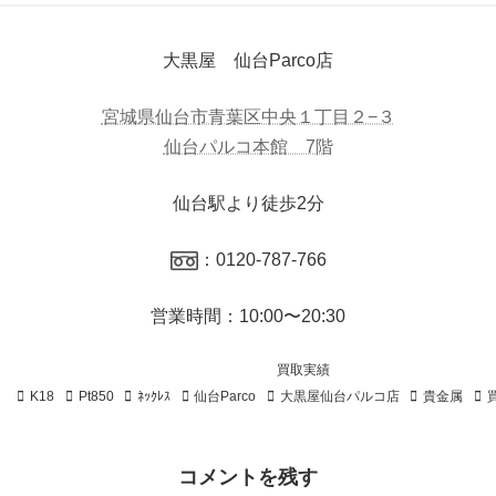
大黒屋 仙台Parco店
宮城県仙台市青葉区中央１丁目２−３
仙台パルコ本館 7階
仙台駅より徒歩2分
：0120-787-766
営業時間：10:00〜20:30
買取実績
K18
Pt850
ﾈｯｸﾚｽ
仙台Parco
大黒屋仙台パルコ店
貴金属
コメントを残す