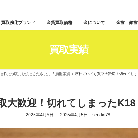
コ
ナ
買取強化ブランド
金貨買取価格
金について
金歯 銀歯
ン
ビ
テ
ゲ
ン
ー
ツ
シ
買取実績
へ
ョ
ス
ン
キ
に
ッ
移
台Parco店にお任せください！
買取実績
壊れていても買取大歓迎！切れてしまっ
プ
動
取大歓迎！切れてしまったK18 
最
2025年4月5日
2025年4月5日
sendai78
終
更
新
日