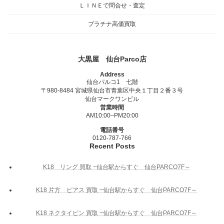
ＬＩＮＥで問合せ・査定
プラチナ高価買取
大黒屋 仙台Parco店
Address
仙台パルコ1 七階
〒980-8484 宮城県仙台市青葉区中央１丁目２番３号
仙台マークワンビル
営業時間
AM10:00–PM20:00
電話番号
0120-787-766
Recent Posts
K18 リング 買取 ~仙台駅からすぐ 仙台PARCO7F～
K18 片方 ピアス 買取 ~仙台駅からすぐ 仙台PARCO7F～
K18 ネクタイピン 買取 ~仙台駅からすぐ 仙台PARCO7F～