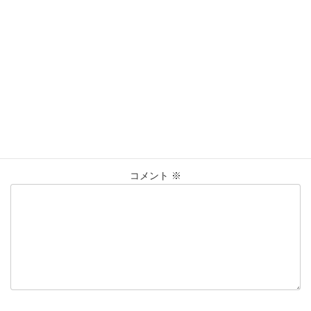
買取実績
カテゴリー
GUCCI
K18
Pt950
SV925
ﾈｯｸﾚｽ
ﾘﾝｸﾞ
タグ
仙台Parco
喜平
大黒屋仙台パルコ店
貴金属
買取
買取実績
コメントを残す
メールアドレスが公開されることはありません。
※
が付いている
欄は必須項目です
コメント
※