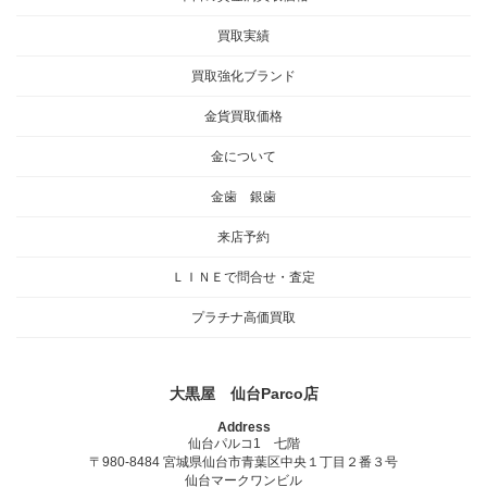
買取実績
買取強化ブランド
金貨買取価格
金について
金歯 銀歯
来店予約
ＬＩＮＥで問合せ・査定
プラチナ高価買取
大黒屋 仙台Parco店
Address
仙台パルコ1 七階
〒980-8484 宮城県仙台市青葉区中央１丁目２番３号
仙台マークワンビル