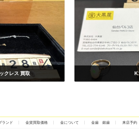
ックレス 買取
K
2025年6月28日
ブランド
金貨買取価格
金について
金歯 銀歯
来店予約