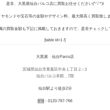
是非、大黒屋仙台パルコ店に買取お任せください(^▽^)/
イヤモンドや宝石等の金額やデザイン料、最大限高く買取致しま
属の買取金額も下記に掲載しておきますので、是非チェックし
[table id=1 /]
大黒屋 仙台Parco店
宮城県仙台市青葉区中央１丁目２−３
仙台パルコ本館 7階
仙台駅より徒歩2分
：0120-787-766