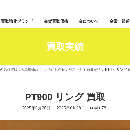
コ
ナ
買取強化ブランド
金貨買取価格
金について
金歯 銀歯
ン
ビ
テ
ゲ
ン
ー
ツ
シ
買取実績
へ
ョ
ス
ン
キ
に
ッ
移
の高価買取は大黒屋仙台Parco店にお任せください！
買取実績
PT900 リング 
プ
動
PT900 リング 買取
最
2025年6月28日
2025年6月28日
sendai78
終
更
新
日