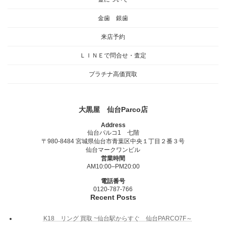
金歯 銀歯
来店予約
ＬＩＮＥで問合せ・査定
プラチナ高価買取
大黒屋 仙台Parco店
Address
仙台パルコ1 七階
〒980-8484 宮城県仙台市青葉区中央１丁目２番３号
仙台マークワンビル
営業時間
AM10:00–PM20:00
電話番号
0120-787-766
Recent Posts
K18 リング 買取 ~仙台駅からすぐ 仙台PARCO7F～