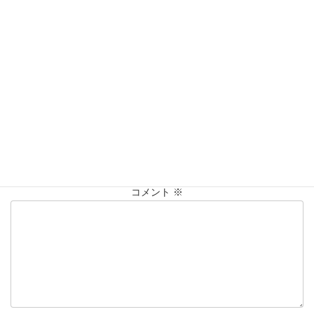
営業時間：10:00〜20:00
買取実績
カテゴリー
K14
イヤリング
ﾈｯｸﾚｽ
仙台Parco
タグ
大黒屋仙台パルコ店
貴金属
買取
買取実績
コメントを残す
メールアドレスが公開されることはありません。
※
が付いている
欄は必須項目です
コメント
※