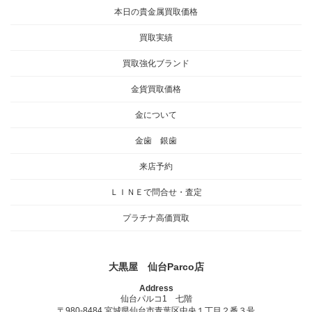
本日の貴金属買取価格
買取実績
買取強化ブランド
金貨買取価格
金について
金歯 銀歯
来店予約
ＬＩＮＥで問合せ・査定
プラチナ高価買取
大黒屋 仙台Parco店
Address
仙台パルコ1 七階
〒980-8484 宮城県仙台市青葉区中央１丁目２番３号