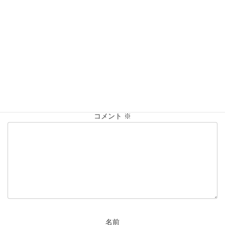
買取実績
カテゴリー
K18
PT900
ダイヤ
ブレスレット
仙台Parco
タグ
喜平
大黒屋仙台パルコ店
貴金属
買取
買取実績
コメントを残す
メールアドレスが公開されることはありません。
※
が付いている
欄は必須項目です
コメント
※
名前