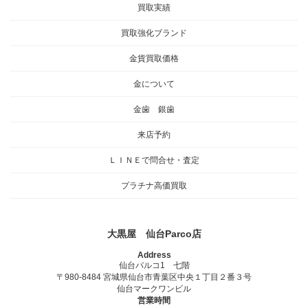
買取実績
買取強化ブランド
金貨買取価格
金について
金歯 銀歯
来店予約
ＬＩＮＥで問合せ・査定
プラチナ高価買取
大黒屋 仙台Parco店
Address
仙台パルコ1 七階
〒980-8484 宮城県仙台市青葉区中央１丁目２番３号
仙台マークワンビル
営業時間