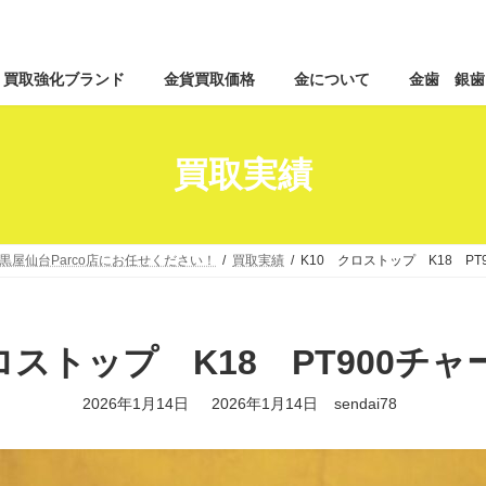
コ
ナ
買取強化ブランド
金貨買取価格
金について
金歯 銀歯
ン
ビ
テ
ゲ
ン
ー
ツ
シ
買取実績
へ
ョ
ス
ン
キ
に
ッ
移
黒屋仙台Parco店にお任せください！
買取実績
K10 クロストップ K18 P
プ
動
ロストップ K18 PT900チ
最
2026年1月14日
2026年1月14日
sendai78
終
更
新
日