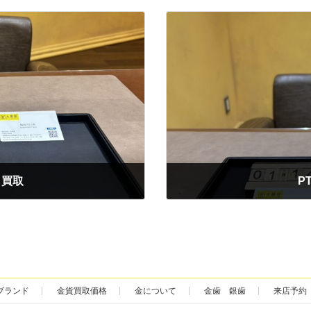
 買取
P
2026年1月14日
ブランド
金貨買取価格
金について
金歯 銀歯
来店予約