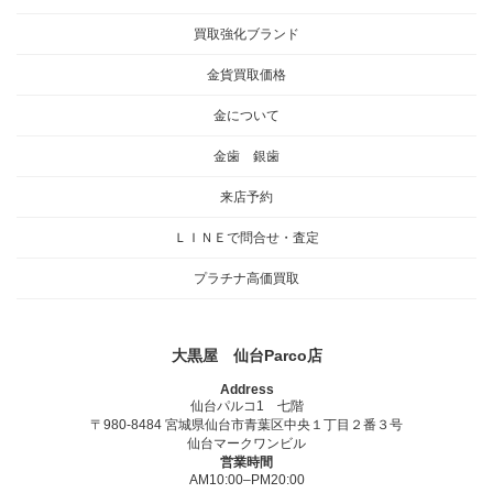
買取強化ブランド
金貨買取価格
金について
金歯 銀歯
来店予約
ＬＩＮＥで問合せ・査定
プラチナ高価買取
大黒屋 仙台Parco店
Address
仙台パルコ1 七階
〒980-8484 宮城県仙台市青葉区中央１丁目２番３号
仙台マークワンビル
営業時間
AM10:00–PM20:00