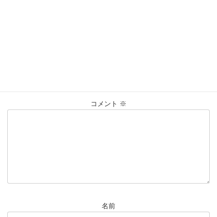
買取実績
カテゴリー
PT900
ﾘﾝｸﾞ
仙台Parco
大黒屋仙台パルコ店
タグ
貴金属
買取
買取実績
コメントを残す
メールアドレスが公開されることはありません。
※
が付いている
欄は必須項目です
コメント
※
名前