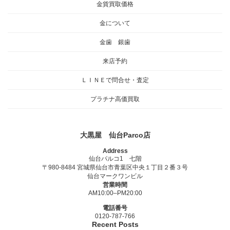
金貨買取価格
金について
金歯 銀歯
来店予約
ＬＩＮＥで問合せ・査定
プラチナ高価買取
大黒屋 仙台Parco店
Address
仙台パルコ1 七階
〒980-8484 宮城県仙台市青葉区中央１丁目２番３号
仙台マークワンビル
営業時間
AM10:00–PM20:00
電話番号
0120-787-766
Recent Posts