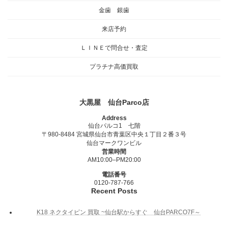
金歯 銀歯
来店予約
ＬＩＮＥで問合せ・査定
プラチナ高価買取
大黒屋 仙台Parco店
Address
仙台パルコ1 七階
〒980-8484 宮城県仙台市青葉区中央１丁目２番３号
仙台マークワンビル
営業時間
AM10:00–PM20:00
電話番号
0120-787-766
Recent Posts
K18 ネクタイピン 買取 ~仙台駅からすぐ 仙台PARCO7F～