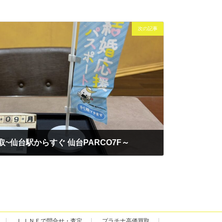
次の記事
買取~仙台駅からすぐ 仙台PARCO7F～
ＬＩＮＥで問合せ・査定
プラチナ高価買取