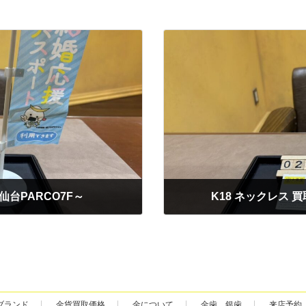
仙台PARCO7F～
K18 ネックレス 
2026年2月10日
ブランド
金貨買取価格
金について
金歯 銀歯
来店予約