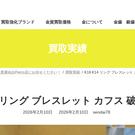
コ
ナ
買取強化ブランド
金貨買取価格
金について
金歯 銀歯
ン
ビ
テ
ゲ
ン
ー
ツ
シ
買取実績
へ
ョ
ス
ン
キ
に
ッ
移
黒屋仙台Parco店にお任せください！
買取実績
K18 K14 リング ブレスレット
プ
動
14 リング ブレスレット カフス 
最
2026年2月10日
2026年2月10日
sendai78
終
更
新
日