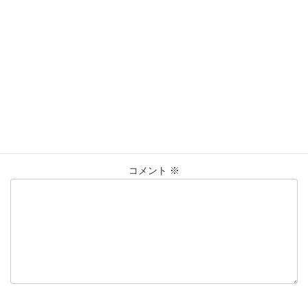
買取実績
カテゴリー
K10
K18
PT900
ﾘﾝｸﾞ
仙台Parco
タグ
大黒屋仙台パルコ店
貴金属
買取
買取実績
コメントを残す
メールアドレスが公開されることはありません。
※
が付いている
欄は必須項目です
コメント
※