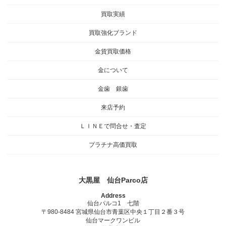
買取実績
買取強化ブランド
金貨買取価格
金について
金歯 銀歯
来店予約
ＬＩＮＥで問合せ・査定
プラチナ高価買取
大黒屋 仙台Parco店
Address
仙台パルコ1 七階
〒980-8484 宮城県仙台市青葉区中央１丁目２番３号
仙台マークワンビル