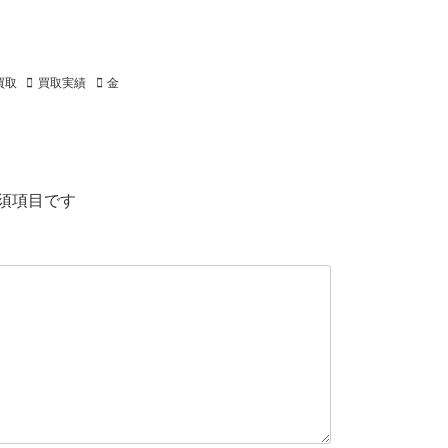
買取
買取実績
金
須項目です