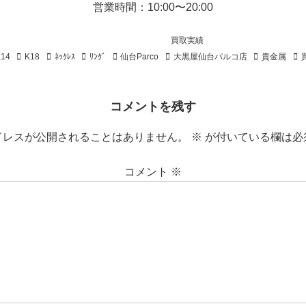
営業時間：10:00〜20:00
買取実績
K14
K18
ﾈｯｸﾚｽ
ﾘﾝｸﾞ
仙台Parco
大黒屋仙台パルコ店
貴金属
コメントを残す
ドレスが公開されることはありません。
※
が付いている欄は必
コメント
※