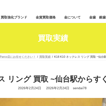
コ
ナ
買取強化ブランド
金貨買取価格
金について
金歯 銀歯
ン
ビ
テ
ゲ
ン
ー
ツ
シ
買取実績
へ
ョ
ス
ン
キ
に
ッ
移
arco店にお任せください！
買取実績
K18 K10 ネックレス リング 買取 ~仙
プ
動
レス リング 買取 ~仙台駅からす
最
2026年2月24日
2026年2月24日
sendai78
終
更
新
日