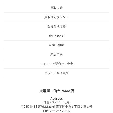
買取実績
買取強化ブランド
金貨買取価格
金について
金歯 銀歯
来店予約
ＬＩＮＥで問合せ・査定
プラチナ高価買取
大黒屋 仙台Parco店
Address
仙台パルコ1 七階
〒980-8484 宮城県仙台市青葉区中央１丁目２番３号
仙台マークワンビル