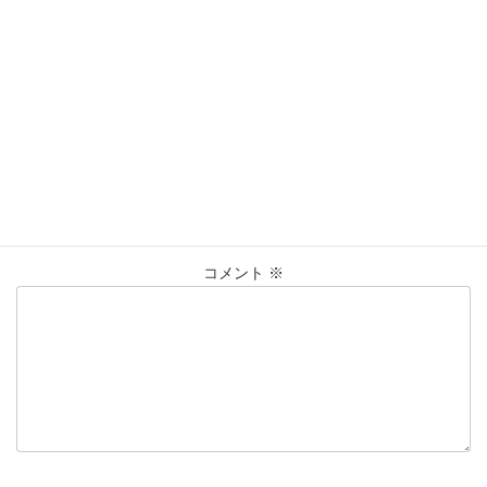
営業時間：10:00〜20:00
買取実績
カテゴリー
PT900
プラチナ
ﾘﾝｸﾞ
仙台Parco
タグ
大黒屋仙台パルコ店
貴金属
買取
買取実績
コメントを残す
メールアドレスが公開されることはありません。
※
が付いている
欄は必須項目です
コメント
※