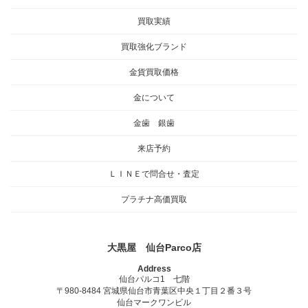
買取実績
買取強化ブランド
金貨買取価格
金について
金歯 銀歯
来店予約
ＬＩＮＥで問合せ・査定
プラチナ高価買取
大黒屋 仙台Parco店
Address
仙台パルコ1 七階
〒980-8484 宮城県仙台市青葉区中央１丁目２番３号
仙台マークワンビル