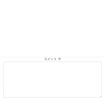
営業時間：10:00〜20:00
買取実績
カテゴリー
K14
ブレスレット
仙台Parco
タグ
大黒屋仙台パルコ店
貴金属
買取
買取実績
金
コメントを残す
メールアドレスが公開されることはありません。
※
が付いている
欄は必須項目です
コメント
※