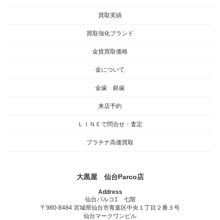
買取実績
買取強化ブランド
金貨買取価格
金について
金歯 銀歯
来店予約
ＬＩＮＥで問合せ・査定
プラチナ高価買取
大黒屋 仙台Parco店
Address
仙台パルコ1 七階
〒980-8484 宮城県仙台市青葉区中央１丁目２番３号
仙台マークワンビル