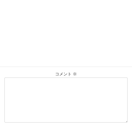
営業時間：10:00〜20:00
買取実績
カテゴリー
Pt950
プラチナ
ﾘﾝｸﾞ
仙台Parco
タグ
大黒屋仙台パルコ店
貴金属
買取
買取実績
コメントを残す
メールアドレスが公開されることはありません。
※
が付いている
欄は必須項目です
コメント
※