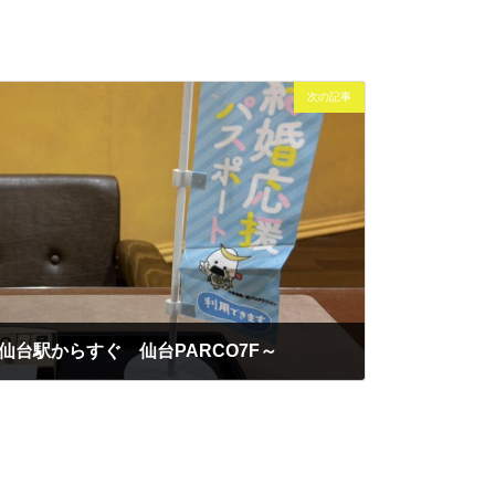
次の記事
取~仙台駅からすぐ 仙台PARCO7F～