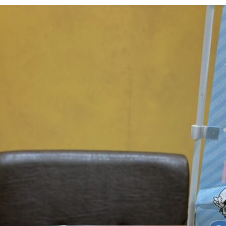
更
新
日
時
: