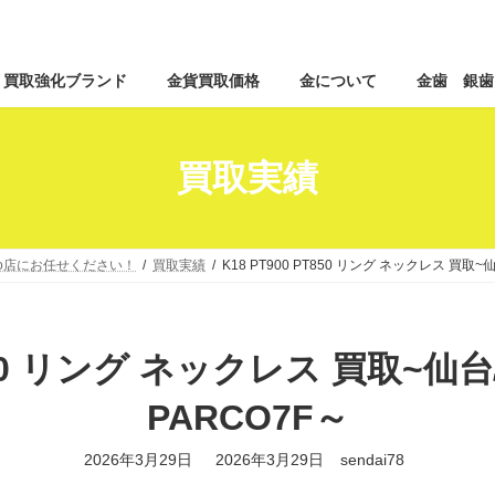
コ
ナ
買取強化ブランド
金貨買取価格
金について
金歯 銀歯
ン
ビ
テ
ゲ
ン
ー
ツ
シ
買取実績
へ
ョ
ス
ン
キ
に
ッ
移
co店にお任せください！
買取実績
K18 PT900 PT850 リング ネックレス 買
プ
動
PT850 リング ネックレス 買取
PARCO7F～
最
2026年3月29日
2026年3月29日
sendai78
終