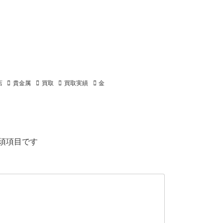
店
貴金属
買取
買取実績
金
須項目です