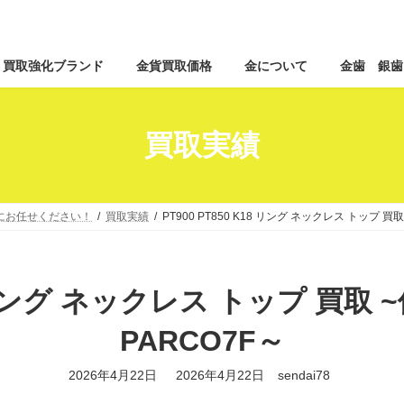
コ
ナ
買取強化ブランド
金貨買取価格
金について
金歯 銀歯
ン
ビ
テ
ゲ
ン
ー
ツ
シ
買取実績
へ
ョ
ス
ン
キ
に
ッ
移
店にお任せください！
買取実績
PT900 PT850 K18 リング ネックレス トップ
プ
動
K18 リング ネックレス トップ 買
PARCO7F～
最
2026年4月22日
2026年4月22日
sendai78
終