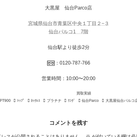
大黒屋 仙台Parco店
宮城県仙台市青葉区中央１丁目２−３
仙台パルコ1 7階
仙台駅より徒歩2分
：0120-787-766
営業時間：10:00〜20:00
買取実績
PT900
ﾄｯﾌﾟ
ﾈｯｸﾚｽ
プラチナ
ﾘﾝｸﾞ
仙台Parco
大黒屋仙台パルコ
コメントを残す
ドレスが公開されることはありません。
※
が付いている欄は必