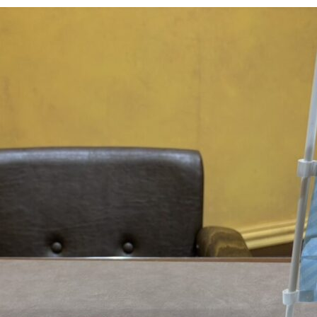
更
新
日
時
: