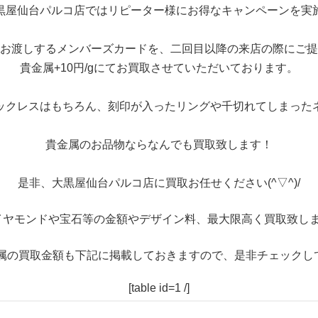
黒屋仙台パルコ店ではリピーター様にお得なキャンペーンを実
お渡しするメンバーズカードを、二回目以降の来店の際にご提
貴金属+10円/gにてお買取させていただいております。
ックレスはもちろん、刻印が入ったリングや千切れてしまった
貴金属のお品物ならなんでも買取致します！
是非、大黒屋仙台パルコ店に買取お任せください(^▽^)/
イヤモンドや宝石等の金額やデザイン料、最大限高く買取致しま
属の買取金額も下記に掲載しておきますので、是非チェックし
[table id=1 /]