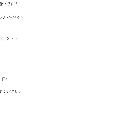
施中です！
示いただくと
ネックレス
す♪
てください♫