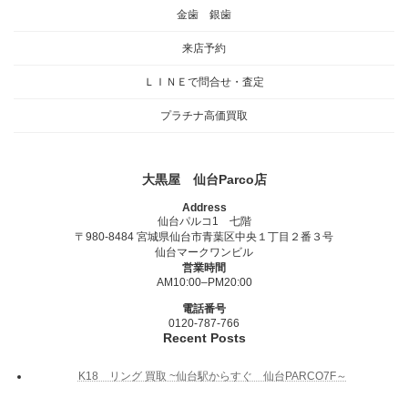
金歯 銀歯
来店予約
ＬＩＮＥで問合せ・査定
プラチナ高価買取
大黒屋 仙台Parco店
Address
仙台パルコ1 七階
〒980-8484 宮城県仙台市青葉区中央１丁目２番３号
仙台マークワンビル
営業時間
AM10:00–PM20:00
電話番号
0120-787-766
Recent Posts
K18 リング 買取 ~仙台駅からすぐ 仙台PARCO7F～